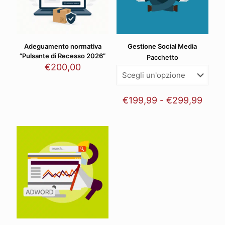
Adeguamento normativa
Gestione Social Media
“Pulsante di Recesso 2026”
Pacchetto
€
200,00
Fasci
€
199,99
-
€
299,99
di
prezz
da
€199
a
€299