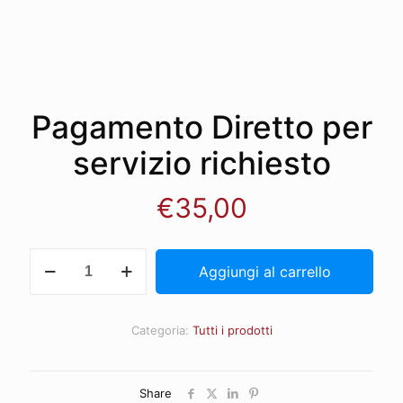
Pagamento Diretto per
servizio richiesto
€
35,00
Pagamento
Aggiungi al carrello
Diretto
per
servizio
richiesto
Categoria:
Tutti i prodotti
quantità
Share